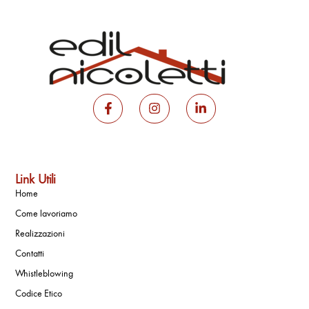
Link Utili
Home
Come lavoriamo
Realizzazioni
Contatti
Whistleblowing
Codice Etico