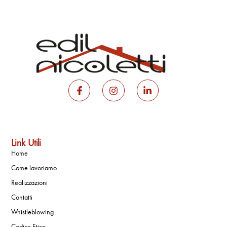
Link Utili
Home
Come lavoriamo
Realizzazioni
Contatti
Whistleblowing
Codice Etico